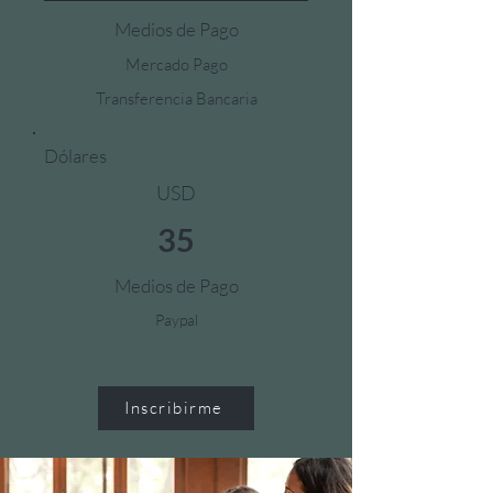
Medios de Pago
Mercado Pago
Transferencia Bancaria
Dólares
USD
35
Medios de Pago
Paypal
Inscribirme