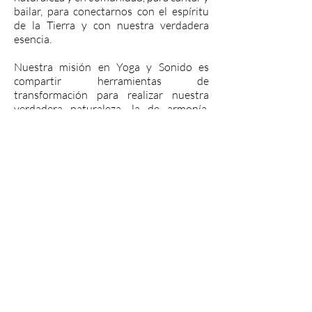
bailar, para conectarnos con el espíritu
de la Tierra y con nuestra verdadera
esencia.
Nuestra misión en Yoga y Sonido es
compartir herramientas de
transformación para realizar nuestra
verdadera naturaleza, la de armonía,
presencia y felicidad. Ofrecemos una
combinación única de retiros y
encuentros utilizando la práctica de
asana, pranayama, meditación, mantra,
kirtan con el sonido de instrumentos
étnicos y cantos antiguos y tradicionales,
y música medicina, como una terapia
vibracional para expandir la conciencia y
conectarnos a la Madre Tierra y al Gran
Espíritu.