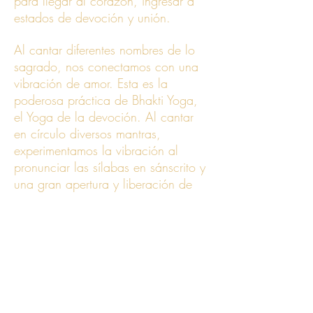
para llegar al corazón, ingresar a
estados de devoción y unión.
Al cantar diferentes nombres de lo
sagrado, nos conectamos con una
vibración de amor. Esta es la
poderosa práctica de Bhakti Yoga,
el Yoga de la devoción. Al cantar
en círculo diversos mantras,
experimentamos la vibración al
pronunciar las sílabas en sánscrito y
una gran apertura y liberación de
nuestra propia voz.
Kirtan es cantar desde el corazón,
recibir el sonido como sea que
salga desde adentro de nuestras
almas. Permitirnos sentir todas las
emociones relacionadas a abrir