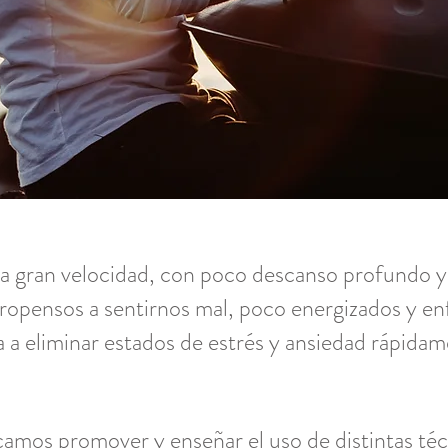
 gran velocidad, con poco descanso profundo y a
propensos a sentirnos mal, poco energizados y e
a a eliminar estados de estrés y ansiedad rápida
mos promover y enseñar el uso de distintas técn