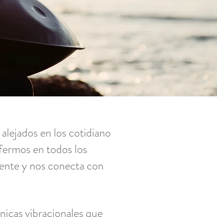
lejados en los cotidiano
nfermos en todos los
mente y nos conecta con
icas vibracionales que