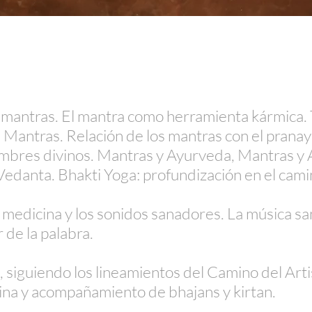
 mantras. El mantra como herramienta kármica. T
 Mantras. Relación de los mantras con el pranay
ombres divinos.
Mantras y Ayurveda, Mantras y 
Vedanta. Bhakti Yoga: profundización en el cami
 medicina y los sonidos sanadores. La música san
 de la palabra.
, siguiendo los lineamientos del Camino del Arti
ina y acompañamiento de bhajans y kirtan.