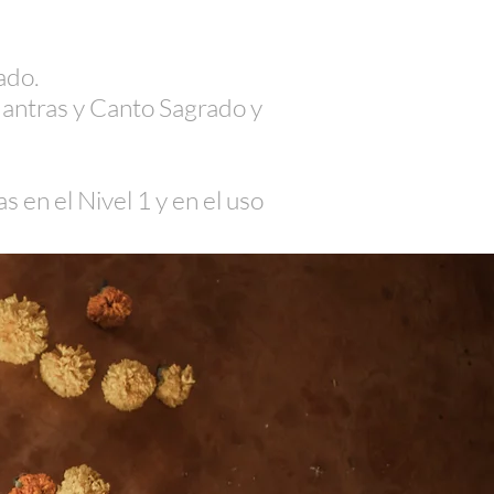
ado.
 Mantras y Canto Sagrado y
 en el Nivel 1 y en el uso