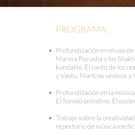
PROGRAMA:
Profundización en el uso de
Mantra Purusha y los Shakti
kundalini. El canto de los n
y Vastu, Mantras védicos y 
Profundización en la música
El Sonido primitivo. El poder
Trabajo sobre la creatividad
repertorio de música medic