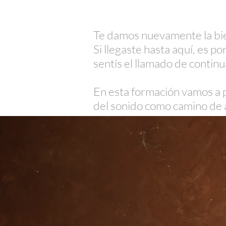
Te damos nuevamente la bien
Si llegaste hasta aquí, es 
sentís el llamado de continu
En esta formación vamos a p
del sonido como camino de