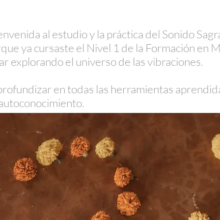
venida al estudio y la práctica del Sonido Sagr
porque ya cursaste el Nivel 1 de la Formación en
ar explorando el universo de las vibraciones.
rofundizar en todas las herramientas aprendidas
 autoconocimiento.