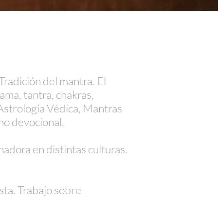
radición del mantra. El
ama, tantra, chakras,
Astrología Védica, Mantras
no devocional.
adora en distintas culturas.
sta. Trabajo sobre