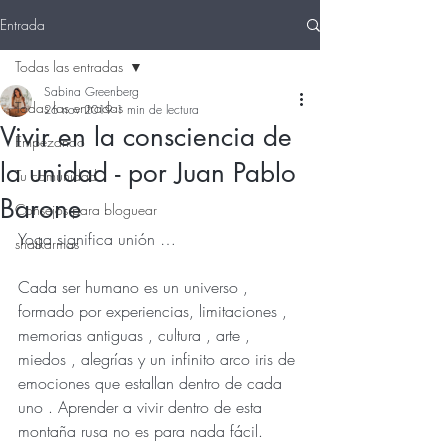
Entrada
Todas las entradas
Sabina Greenberg
Todas las entradas
26 nov 2019
1 min de lectura
Vivir en la consciencia de
Empezando
la unidad - por Juan Pablo
Tu comunidad
Barone
Consejos para bloguear
Yoga significa unión …
shatkarmas
Cada ser humano es un universo , 
formado por experiencias, limitaciones , 
memorias antiguas , cultura , arte , 
miedos , alegrías y un infinito arco iris de 
emociones que estallan dentro de cada 
uno . Aprender a vivir dentro de esta 
montaña rusa no es para nada fácil. 