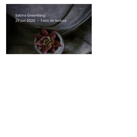
Sabina Greenberg
29 jun 2020
1 min de lectura
Mantra: Sonidos en Silencio
Sabina Greenberg
24 jun 2020
2 min de lectura