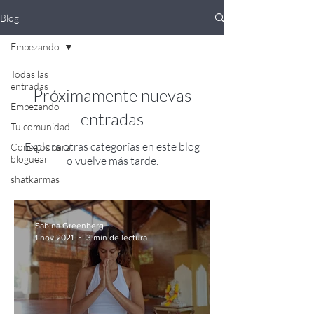
Blog
Empezando
Todas las
entradas
Próximamente nuevas
Empezando
entradas
Tu comunidad
Explora otras categorías en este blog
Consejos para
bloguear
o vuelve más tarde.
shatkarmas
Sabina Greenberg
1 nov 2021
3 min de lectura